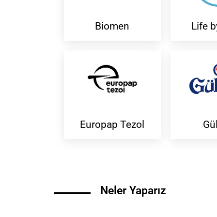
Biomen
Life b
Europap Tezol
Gü
Neler Yaparız