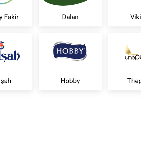
y Fakir
Dalan
Vik
lşah
Hobby
The