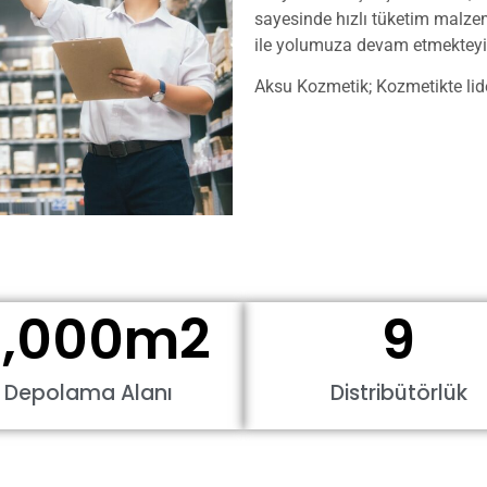
sayesinde hızlı tüketim malzeme
ile yolumuza devam etmektey
Aksu Kozmetik; Kozmetikte lide
,000
m2
9
Depolama Alanı
Distribütörlük