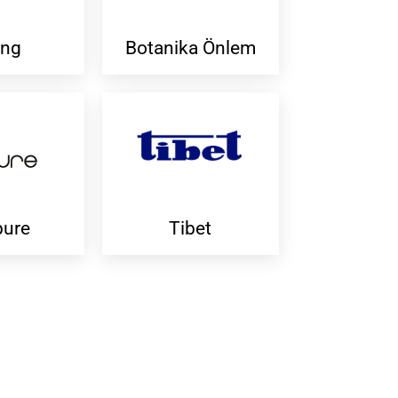
ing
Botanika Önlem
pure
Tibet