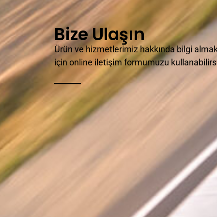
Bize Ulaşın
Ürün ve hizmetlerimiz hakkında bilgi almak,
için online iletişim formumuzu kullanabilirs